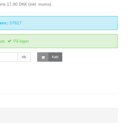
spris 17,00 DKK
(inkl. moms)
enr.:
57617
us:
På lager
stk.
Køb