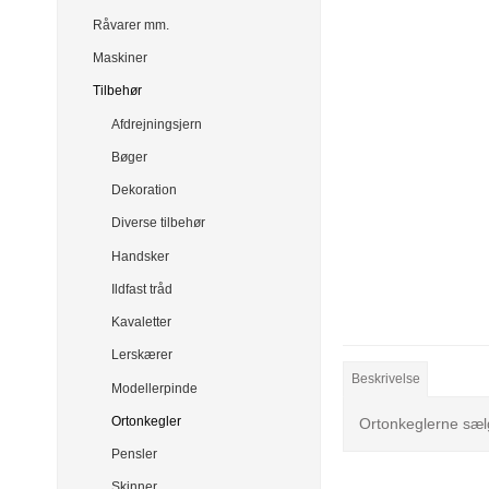
Råvarer mm.
Maskiner
Tilbehør
Afdrejningsjern
Bøger
Dekoration
Diverse tilbehør
Handsker
Ildfast tråd
Kavaletter
Lerskærer
Beskrivelse
Modellerpinde
Ortonkegler
Ortonkeglerne sæl
Pensler
Skinner