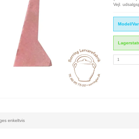
Vejl. udsalg
Model/Var
Lagerstat
ges enkeltvis