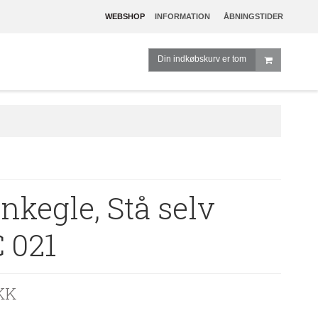
WEBSHOP
INFORMATION
ÅBNINGSTIDER
Din indkøbskurv er tom
nkegle, Stå selv
 021
KK