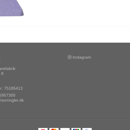
t
Instagram
arefabrik
 8
g
: 75185413
6957300
sorringler.dk