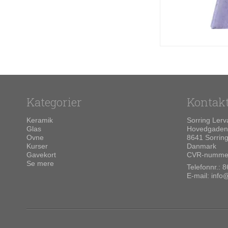
Kategorier
Kontak
Keramik
Sorring Lerv
Glas
Hovedgaden
Ovne
8641 Sorrin
Kurser
Danmark
Gavekort
CVR-nummer
Se mere
Telefonnr.:
8
E-mail
:
info@