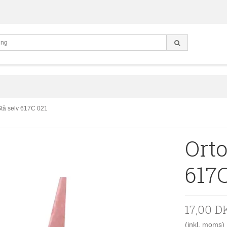
Stå selv 617C 021
Orto
617C
17,00 D
(inkl. moms)