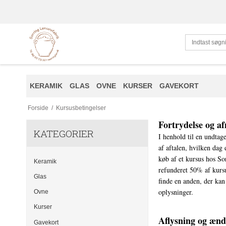
KERAMIK
GLAS
OVNE
KURSER
GAVEKORT
Forside
/
Kursusbetingelser
Fortrydelse og a
KATEGORIER
I henhold til en undtage
af aftalen, hvilken dag
køb af et kursus hos So
Keramik
refunderet 50% af kursu
Glas
finde en anden, der kan
oplysninger.
Ovne
Kurser
Aflysning og ændr
Gavekort