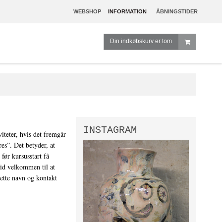
WEBSHOP
INFORMATION
ÅBNINGSTIDER
Din indkøbskurv er tom
INSTAGRAM
viteter, hvis det fremgår
es”. Det betyder, at
før kursusstart få
tid velkommen til at
rette navn og kontakt