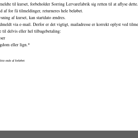
meldte til kurset, forbeholder Sorring Lervarefabrik sig retten til at aflyse dett
nd af for få tilmeldinger, returneres hele beløbet.
lysning af kurset, kan startdato ændres.
dmeldt via e-mail. Derfor er det vigtigt, mailadresse er korrekt oplyst ved tilm
 til delvis eller hel tilbagebetaling:
ser
gdom eller lign.*
dste ende af forløbet