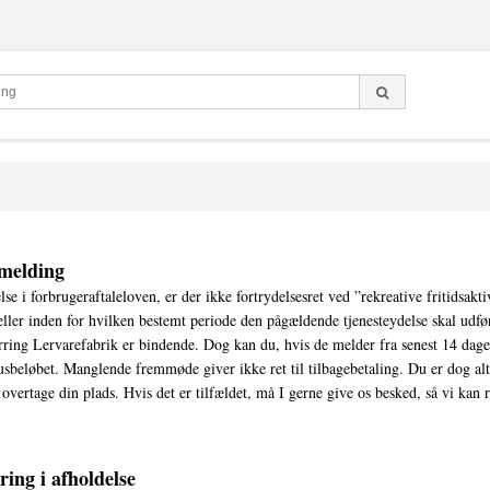
fmelding
lse i forbrugeraftaleloven, er der ikke fortrydelsesret ved ”rekreative fritidsakti
 eller inden for hvilken bestemt periode den pågældende tjenesteydelse skal udfør
rring Lervarefabrik er bindende. Dog kan du, hvis de melder fra senest 14 dage 
sbeløbet. Manglende fremmøde giver ikke ret til tilbagebetaling. Du er dog al
 overtage din plads. Hvis det er tilfældet, må I gerne give os besked, så vi kan 
ing i afholdelse