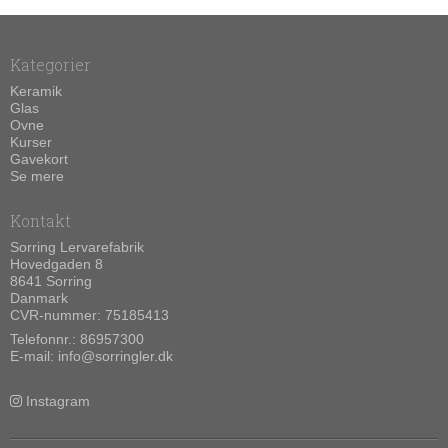
Kategorier
Keramik
Glas
Ovne
Kurser
Gavekort
Se mere
Kontakt
Sorring Lervarefabrik
Hovedgaden 8
8641 Sorring
Danmark
CVR-nummer: 75185413
Telefonnr.:
86957300
E-mail
:
info@sorringler.dk
Instagram