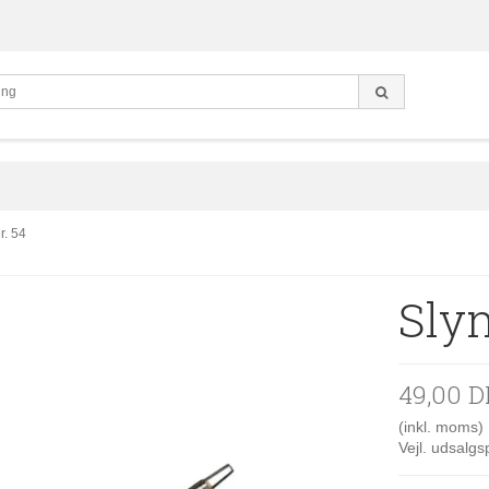
r. 54
Slyn
49,00 
(inkl. moms)
Vejl. udsalg