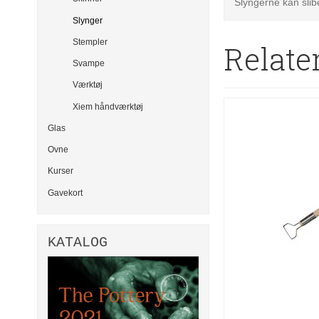
Slyngerne kan slib
Slynger
Stempler
Relate
Svampe
Værktøj
Xiem håndværktøj
Glas
Ovne
Kurser
Gavekort
KATALOG