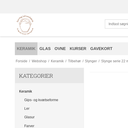
KERAMIK
GLAS
OVNE
KURSER
GAVEKORT
Forside
/
Webshop
/
Keramik
/
Tilbehør
/
Slynger
/
Slynge serie 22 n
KATEGORIER
Keramik
Gips- og kvætseforme
Ler
Glasur
Farver