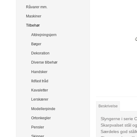
Råvarer mm.
Maskiner
Tilbehør
Afdrejningsjern
Bøger
Dekoration
Diverse tilbehør
Handsker
Ildfast tråd
Kavaletter
Lerskærer
Beskrivelse
Modellerpinde
Ortonkegler
Slyngerne i serie CE
Skarpvalset stål o
Pensler
Særdeles god stålkv
Skinner