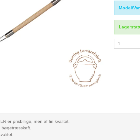
Model/Var
Lagerstat
R er prisbillige, men af fin kvalitet.
g bøgetræsskaft.
alitet.