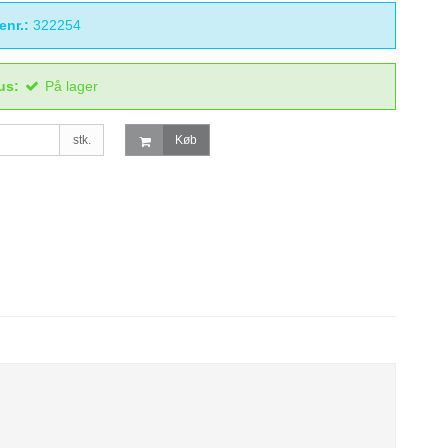
enr.:
322254
us:
På lager
stk.
Køb