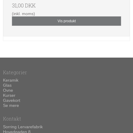
31,00 DKK
(inkl. moms)
Vis produkt
Kategorier
Keramik
Glas
Ovne
Kurser
Gavekort
Se mere
Kontakt
Sorring Lervarefabrik
Hovedgaden 8