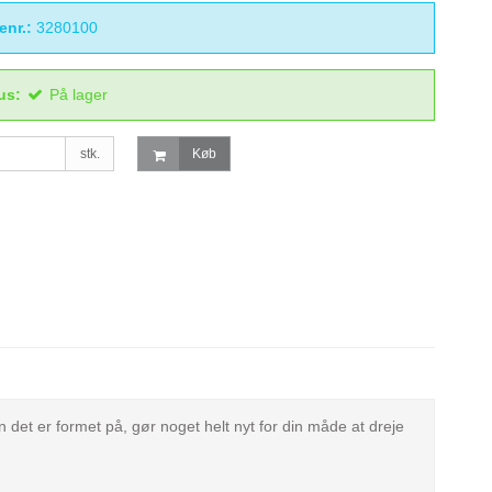
enr.:
3280100
us:
På lager
stk.
Køb
n det er formet på, gør noget helt nyt for din måde at dreje