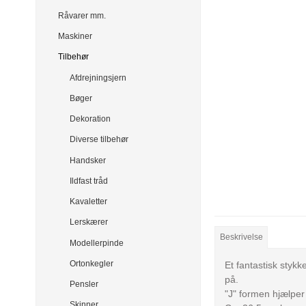
Råvarer mm.
Maskiner
Tilbehør
Afdrejningsjern
Bøger
Dekoration
Diverse tilbehør
Handsker
Ildfast tråd
Kavaletter
Lerskærer
Beskrivelse
Modellerpinde
Ortonkegler
Et fantastisk stykk
på.
Pensler
"J" formen hjælper 
Skinner