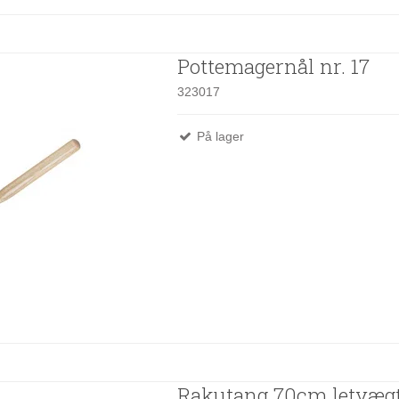
Pottemagernål nr. 17
323017
På lager
Rakutang 70cm letvægt