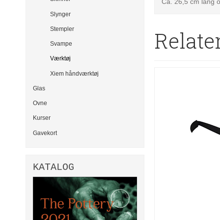
Ca. 26,5 cm lang o
Slynger
Stempler
Relate
Svampe
Værktøj
Xiem håndværktøj
Glas
Ovne
Kurser
Gavekort
KATALOG