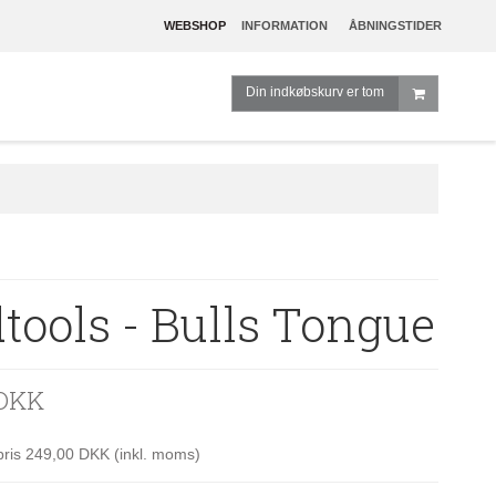
WEBSHOP
INFORMATION
ÅBNINGSTIDER
Din indkøbskurv er tom
tools - Bulls Tongue
 DKK
spris 249,00 DKK
(inkl. moms)