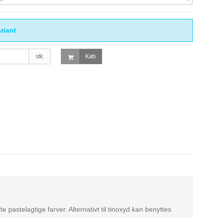
riant
stk.
Køb
astelagtige farver. Alternativt til tinoxyd kan benyttes