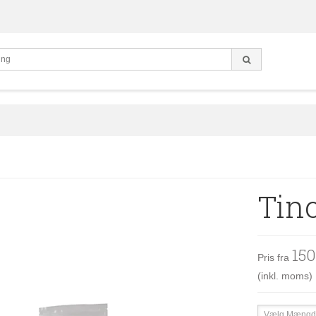
Tin
15
Pris fra
(inkl. moms)
Vælg Mængd