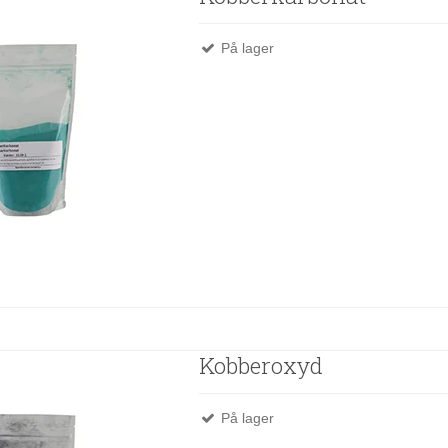
På lager
Kobberoxyd
På lager