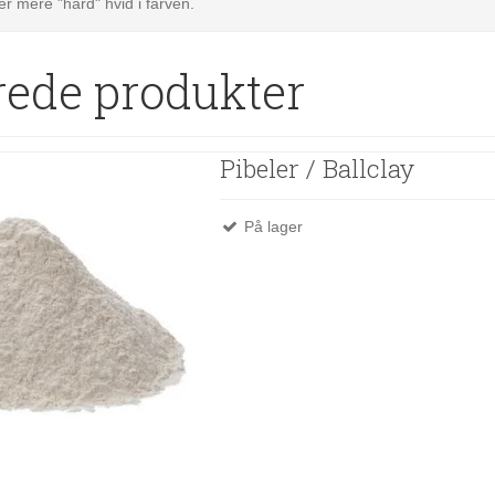
er mere "hård" hvid i farven.
rede produkter
Pibeler / Ballclay
På lager