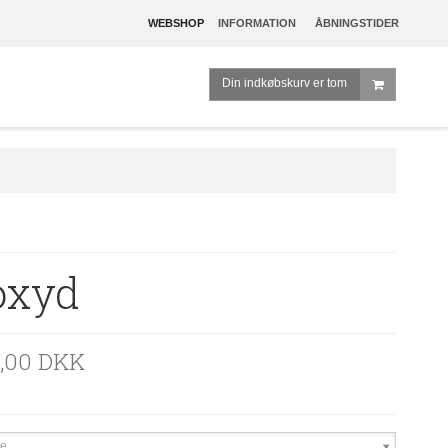
WEBSHOP
INFORMATION
ÅBNINGSTIDER
Din indkøbskurv er tom
oxyd
0,00 DKK
e