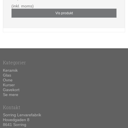
(inkl. moms)
Vis produkt
Kategorier
Keramik
Glas
Ovne
Kurser
Gavekort
Se mere
Kontakt
Sorring Lervarefabrik
Hovedgaden 8
8641 Sorring