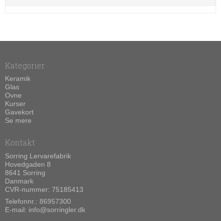
Kategorier
Keramik
Glas
Ovne
Kurser
Gavekort
Se mere
Kontakt
Sorring Lervarefabrik
Hovedgaden 8
8641 Sorring
Danmark
CVR-nummer: 75185413
Telefonnr.:
86957300
E-mail
:
info@sorringler.dk