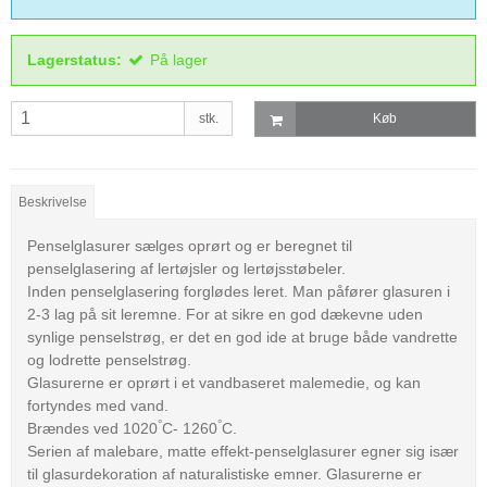
Lagerstatus:
På lager
stk.
Køb
Beskrivelse
Penselglasurer sælges oprørt og er beregnet til
penselglasering af lertøjsler og lertøjsstøbeler.
Inden penselglasering forglødes leret. Man påfører glasuren i
2-3 lag på sit leremne. For at sikre en god dækevne uden
synlige penselstrøg, er det en god ide at bruge både vandrette
og lodrette penselstrøg.
Glasurerne er oprørt i et vandbaseret malemedie, og kan
fortyndes med vand.
°
°
Brændes ved 1020
C- 1260
C.
Serien af malebare, matte effekt-penselglasurer egner sig især
til glasurdekoration af naturalistiske emner. Glasurerne er