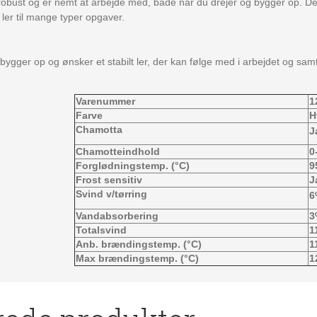
g robust og er nemt at arbejde med, både når du drejer og bygger op. De
t ler til mange typer opgaver.
 bygger op og ønsker et stabilt ler, der kan følge med i arbejdet og sam
Varenummer
1
Farve
H
Chamotta
J
Chamotteindhold
0
Forglødningstemp. (°C)
9
Frost sensitiv
J
Svind v/tørring
6
Vandabsorbering
3
Totalsvind
1
Anb. brændingstemp. (°C)
1
Max brændingstemp. (°C)
1