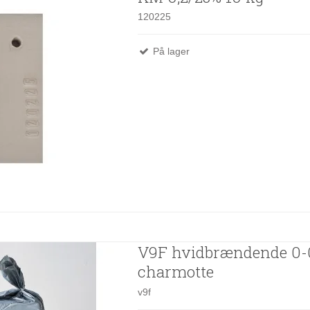
120225
På lager
V9F hvidbrændende 0-
charmotte
v9f