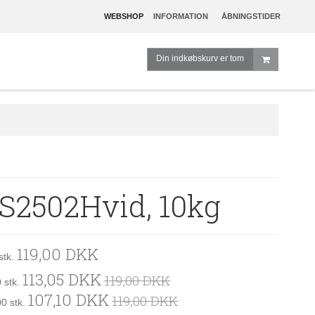
WEBSHOP
INFORMATION
ÅBNINGSTIDER
Din indkøbskurv er tom
2502Hvid, 10kg
119,00 DKK
stk.
113,05 DKK
119,00 DKK
 stk.
107,10 DKK
119,00 DKK
00 stk.