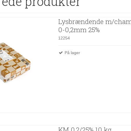
rede produkter
Lysbrændende m/cham
0-0,2mm 25%
12254
På lager
KM 0,2/25% 10 kg