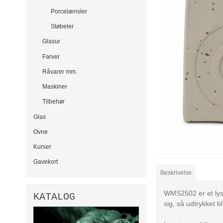
Porcelænsler
Støbeler
Glasur
Farver
Råvarer mm.
Maskiner
Tilbehør
Glas
Ovne
Kurser
Gavekort
Beskrivelse
WMS2502 er et lyst
KATALOG
sig, så udtrykket 