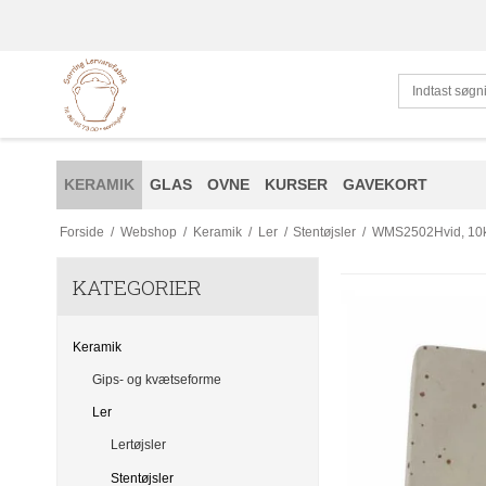
KERAMIK
GLAS
OVNE
KURSER
GAVEKORT
Forside
/
Webshop
/
Keramik
/
Ler
/
Stentøjsler
/
WMS2502Hvid, 10
KATEGORIER
Keramik
Gips- og kvætseforme
Ler
Lertøjsler
Stentøjsler