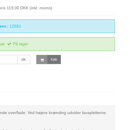
spris 119,00 DKK
(inkl. moms)
enr.:
12681
us:
På lager
stk.
Køb
ende overflade. Ved højere brænding udvider lavapletterne