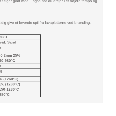
t følger godt med – også når du drejer i et højere tempo og
tidig give et levende spil fra lavapletterne ved brænding.
2681
vid, Sand
a
-0,2mm 25%
50-980°C
a
%
% (1260°C)
1% (1260°C)
150-1280°C
280°C