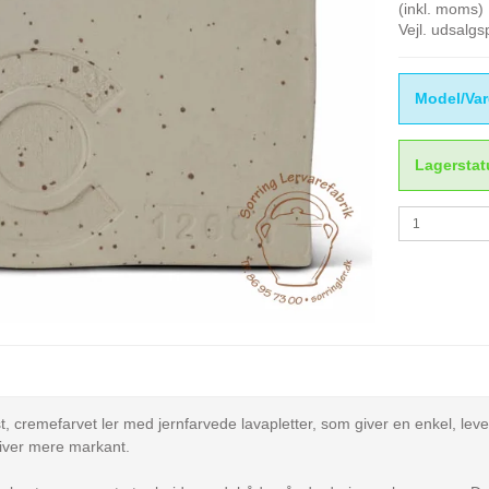
(inkl. moms)
Vejl. udsalg
Model/Var
Lagerstat
, cremefarvet ler med jernfarvede lavapletter, som giver en enkel, lev
bliver mere markant.