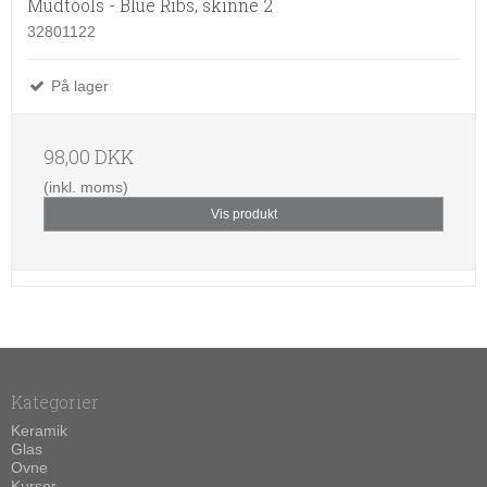
Mudtools - Blue Ribs, skinne 2
32801122
På lager
98,00 DKK
(inkl. moms)
Vis produkt
Kategorier
Keramik
Glas
Ovne
Kurser