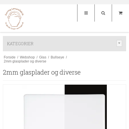
KATEGORIER
Forside
/
Webshop
/
Glas
/
Bullseye
/
2mm glasplader og diverse
2mm glasplader og diverse