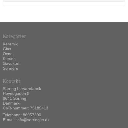
Kategorier
Keramik
Glas
Ovne
Kurser
Gavekort
Se mere
Kontakt
Sorring Lervarefabrik
Hovedgaden 8
8641 Sorring
Danmark
CVR-nummer: 75185413
Telefonnr.:
86957300
E-mail
:
info@sorringler.dk