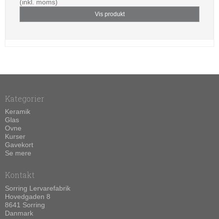
(inkl. moms)
Vis produkt
Kategorier
Keramik
Glas
Ovne
Kurser
Gavekort
Se mere
Kontakt
Sorring Lervarefabrik
Hovedgaden 8
8641 Sorring
Danmark