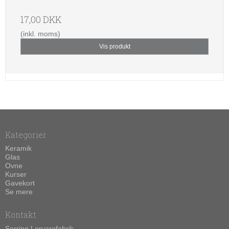
17,00 DKK
(inkl. moms)
Vis produkt
Kategorier
Keramik
Glas
Ovne
Kurser
Gavekort
Se mere
Kontakt
Sorring Lervarefabrik