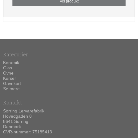
Vis produkt
Kategorier
Keramik
Glas
Ovne
Kurser
Gavekort
Se mere
Kontakt
Sorring Lervarefabrik
Hovedgaden 8
8641 Sorring
Danmark
CVR-nummer: 75185413