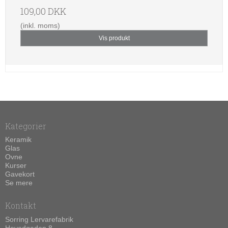
109,00 DKK
(inkl. moms)
Vis produkt
Kategorier
Keramik
Glas
Ovne
Kurser
Gavekort
Se mere
Kontakt
Sorring Lervarefabrik
Hovedgaden 8