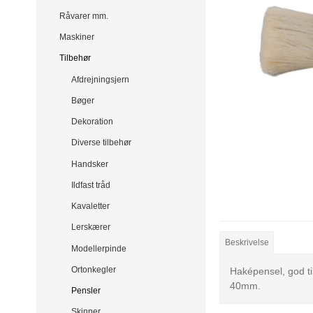
Råvarer mm.
Maskiner
Tilbehør
Afdrejningsjern
Bøger
Dekoration
Diverse tilbehør
Handsker
Ildfast tråd
Kavaletter
Lerskærer
Beskrivelse
Modellerpinde
Ortonkegler
Haképensel, god ti
40mm.
Pensler
Skinner