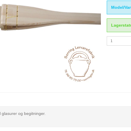
Model/Var
Lagerstat
l glasurer og begitninger.