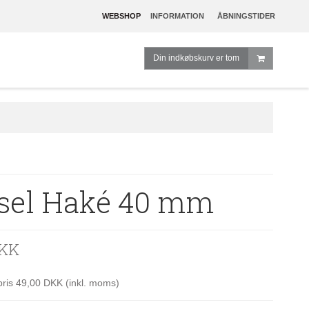
WEBSHOP
INFORMATION
ÅBNINGSTIDER
Din indkøbskurv er tom
sel Haké 40 mm
DKK
spris 49,00 DKK
(inkl. moms)