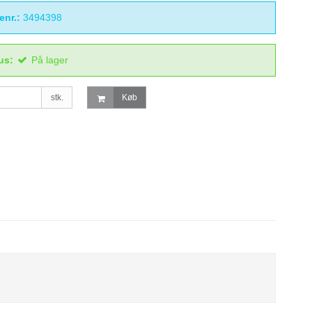
enr.:
3494398
us:
På lager
stk.
Køb