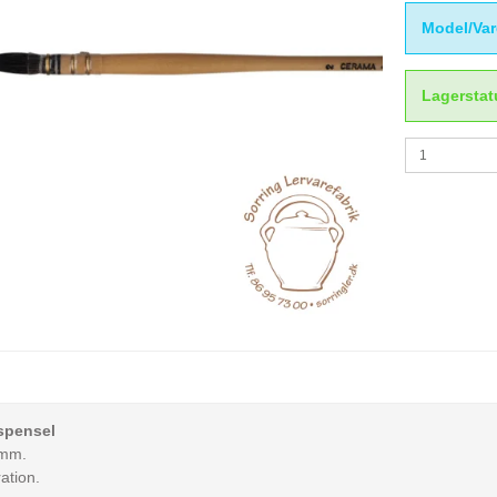
Model/Var
Lagerstat
spensel
 mm.
ation.