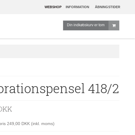
WEBSHOP
INFORMATION
ÅBNINGSTIDER
Din indkøbskurv er tom
orationspensel 418/2
 DKK
spris 249,00 DKK
(inkl. moms)