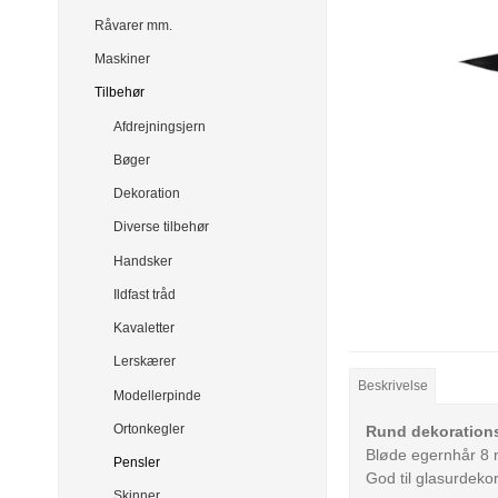
Råvarer mm.
Maskiner
Tilbehør
Afdrejningsjern
Bøger
Dekoration
Diverse tilbehør
Handsker
Ildfast tråd
Kavaletter
Lerskærer
Beskrivelse
Modellerpinde
Ortonkegler
Rund dekoration
Bløde egernhår 8
Pensler
God til glasurdekor
Skinner