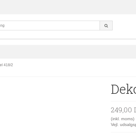
el 418/2
Dek
249,00
(inkl. moms)
Vejl. udsalg