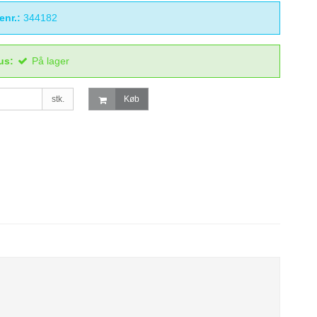
enr.:
344182
us:
På lager
stk.
Køb