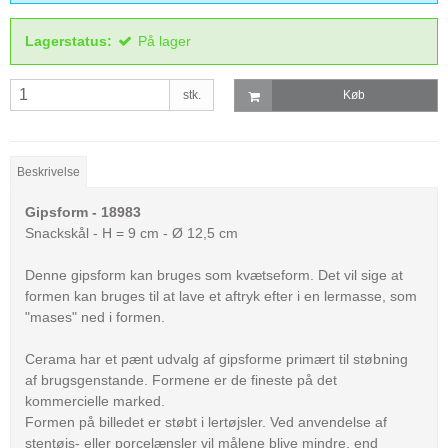
Lagerstatus:
På lager
stk.
Køb
Beskrivelse
Gipsform - 18983
Snackskål - H = 9 cm - Ø 12,5 cm
Denne gipsform kan bruges som kvætseform. Det vil sige at
formen kan bruges til at lave et aftryk efter i en lermasse, som
"mases" ned i formen.
Cerama har et pænt udvalg af gipsforme primært til støbning
af brugsgenstande. Formene er de fineste på det
kommercielle marked.
Formen på billedet er støbt i lertøjsler. Ved anvendelse af
stentøjs- eller porcelænsler vil målene blive mindre, end