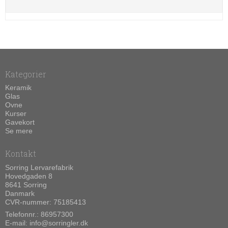
Kategorier
Keramik
Glas
Ovne
Kurser
Gavekort
Se mere
Kontakt
Sorring Lervarefabrik
Hovedgaden 8
8641 Sorring
Danmark
CVR-nummer: 75185413
Telefonnr.:
86957300
E-mail
:
info@sorringler.dk