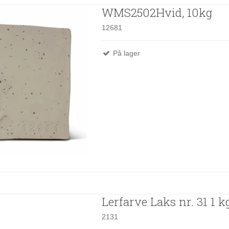
WMS2502Hvid, 10kg
12681
På lager
Lerfarve Laks nr. 31 1 k
2131