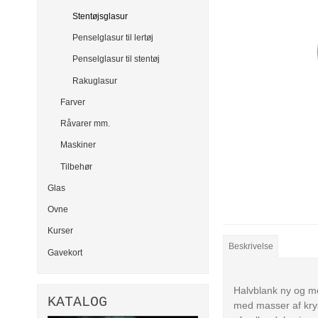
Stentøjsglasur
Penselglasur til lertøj
Penselglasur til stentøj
Rakuglasur
Farver
Råvarer mm.
Maskiner
Tilbehør
Glas
Ovne
Kurser
Beskrivelse
Gavekort
Halvblank ny og me
KATALOG
med masser af krys