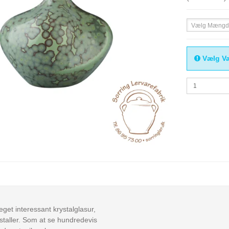
Vælg Mængd
Vælg Va
get interessant krystalglasur,
taller. Som at se hundredevis