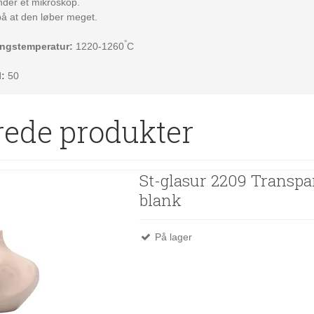
under et mikroskop.
 at den løber meget.
°
ingstemperatur:
1220-1260
C
l:
50
rede produkter
St-glasur 2209 Transpa
blank
På lager