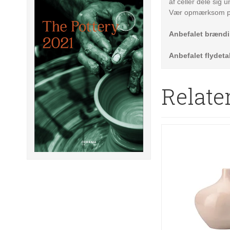
af celler dele sig 
Vær opmærksom på
Anbefalet brænd
Anbefalet flydeta
Relate