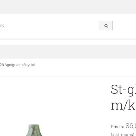
28 Agatgrøn m/krystal
St-g
m/k
86
Pris fra
(inkl. moms)