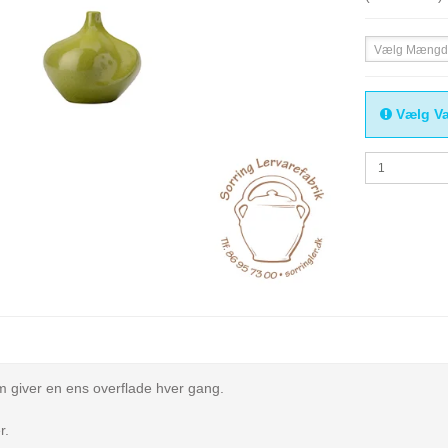
Vælg Mængd
Vælg Va
m giver en ens overflade hver gang.
r.