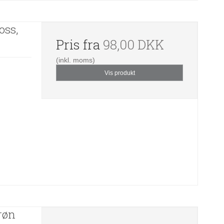
oss,
Pris fra
98,00 DKK
(inkl. moms)
Vis produkt
røn