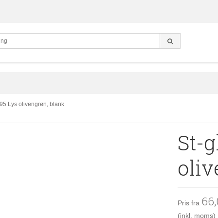
95 Lys olivengrøn, blank
St-g
oliv
66
Pris fra
(inkl. moms)