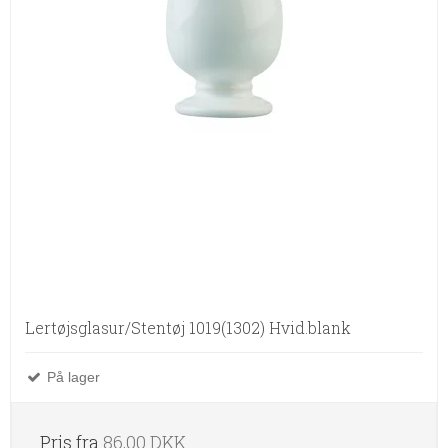
Lertøjsglasur/Stentøj 1019(1302) Hvid.blank
På lager
Pris fra
86,00 DKK