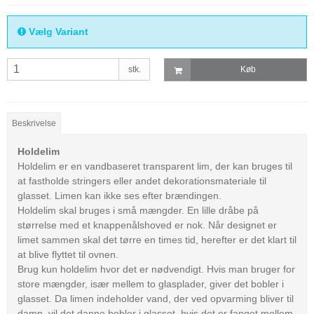
Vælg Variant
stk.
Køb
Beskrivelse
Holdelim
Holdelim er en vandbaseret transparent lim, der kan bruges til
at fastholde stringers eller andet dekorationsmateriale til
glasset. Limen kan ikke ses efter brændingen.
Holdelim skal bruges i små mængder. En lille dråbe på
størrelse med et knappenålshoved er nok. Når designet er
limet sammen skal det tørre en times tid, herefter er det klart til
at blive flyttet til ovnen.
Brug kun holdelim hvor det er nødvendigt. Hvis man bruger for
store mængder, især mellem to glasplader, giver det bobler i
glasset. Da limen indeholder vand, der ved opvarming bliver til
damp, vil det danne bobler i glasset, hvis det er fanget mellem