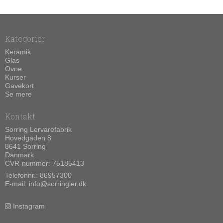
Kategorier
Keramik
Glas
Ovne
Kurser
Gavekort
Se mere
Kontakt
Sorring Lervarefabrik
Hovedgaden 8
8641 Sorring
Danmark
CVR-nummer: 75185413
Telefonnr.:
86957300
E-mail
:
info@sorringler.dk
Instagram