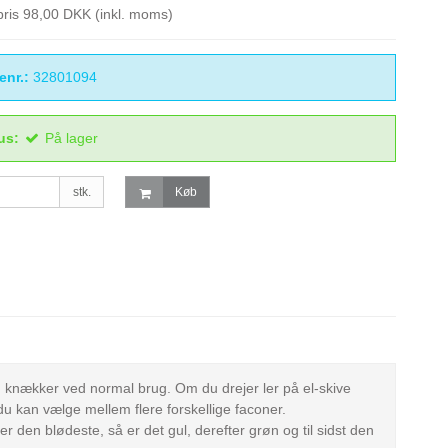
spris 98,00 DKK
(inkl. moms)
enr.:
32801094
us:
På lager
stk.
Køb
 og knækker ved normal brug. Om du drejer ler på el-skive
du kan vælge mellem flere forskellige faconer.
r den blødeste, så er det gul, derefter grøn og til sidst den