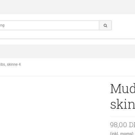
ibs, skinne 4
Mudt
ski
98,00 
(inkl. moms)