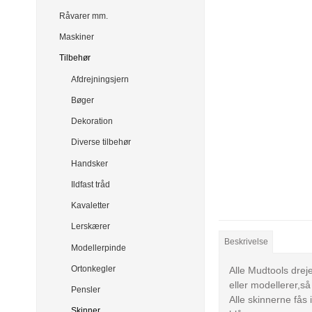
Råvarer mm.
Maskiner
Tilbehør
Afdrejningsjern
Bøger
Dekoration
Diverse tilbehør
Handsker
Ildfast tråd
Kavaletter
Lerskærer
Beskrivelse
Modellerpinde
Ortonkegler
Alle Mudtools drej
eller modellerer,s
Pensler
Alle skinnerne fås 
Skinner