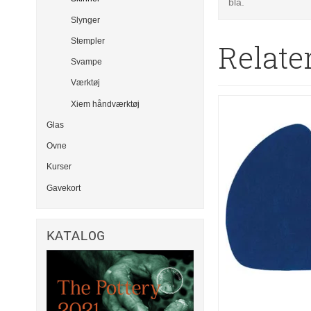
blå.
Slynger
Stempler
Relate
Svampe
Værktøj
Xiem håndværktøj
Glas
Ovne
Kurser
Gavekort
KATALOG