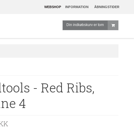
WEBSHOP
INFORMATION
ÅBNINGSTIDER
Din indkøbskurv er tom
ools - Red Ribs,
nne 4
DKK